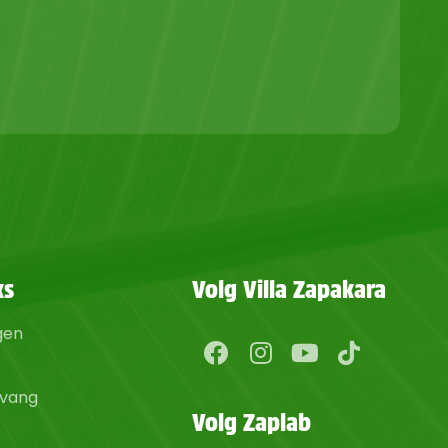
ks
Volg Villa Zapakara
gen
pvang
Volg Zaplab