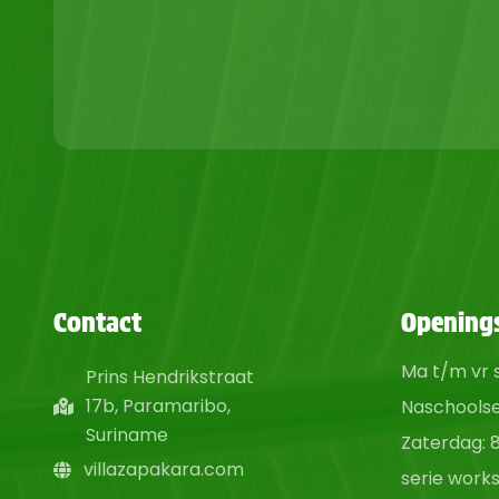
Contact
Openings
Ma t/m vr s
Prins Hendrikstraat
17b, Paramaribo,
Naschoolse 
Suriname
Zaterdag: 8
villazapakara.com
serie works