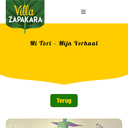
Skip
to
Toggle
Navigation
content
Home
Mi Tori – Mijn Verhaal
Terug